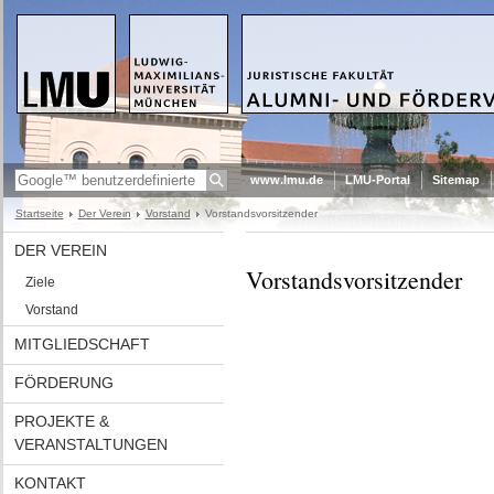
www.lmu.de
LMU-Portal
Sitemap
Startseite
Der Verein
Vorstand
Vorstandsvorsitzender
DER VEREIN
Vorstandsvorsitzender
Ziele
Vorstand
MITGLIEDSCHAFT
FÖRDERUNG
PROJEKTE &
VERANSTALTUNGEN
KONTAKT