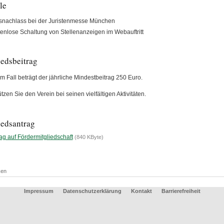
le
snachlass bei der Juristenmesse München
enlose Schaltung von Stellenanzeigen im Webauftritt
iedsbeitrag
m Fall beträgt der jährliche Mindestbeitrag 250 Euro.
tzen Sie den Verein bei seinen vielfältigen Aktivitäten.
iedsantrag
ag auf Fördermitgliedschaft
(840 KByte)
ken
Impressum
Datenschutzerklärung
Kontakt
Barrierefreiheit