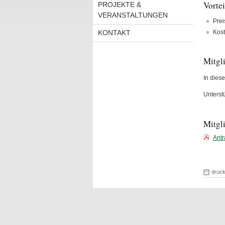
Vortei
PROJEKTE &
VERANSTALTUNGEN
Prei
KONTAKT
Kost
Mitgl
In diese
Unterstü
Mitgl
Antr
druc